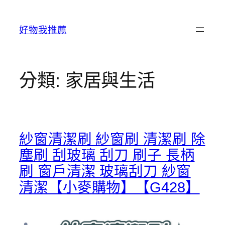
跳
至
好物我推薦
主
要
內
容
分類:
家居與生活
紗窗清潔刷 紗窗刷 清潔刷 除
塵刷 刮玻璃 刮刀 刷子 長柄
刷 窗戶清潔 玻璃刮刀 紗窗
清潔【小麥購物】【G428】