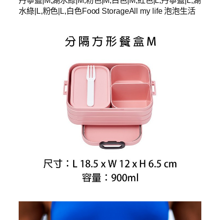
丹寧藍|M,湖水綠|M,粉色|M,白色|M,紅色|L,丹寧藍|L,湖
水綠|L,粉色|L,白色Food StorageAll my life 泡泡生活