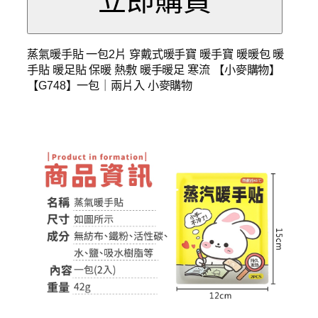
蒸氣暖手貼 一包2片 穿戴式暖手寶 暖手寶 暖暖包 暖
手貼 暖足貼 保暖 熱敷 暖手暖足 寒流 【小麥購物】
【G748】一包｜兩片入 小麥購物