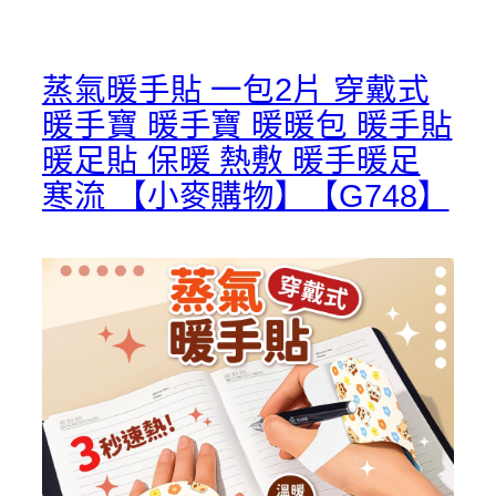
蒸氣暖手貼 一包2片 穿戴式
暖手寶 暖手寶 暖暖包 暖手貼
暖足貼 保暖 熱敷 暖手暖足
寒流 【小麥購物】【G748】