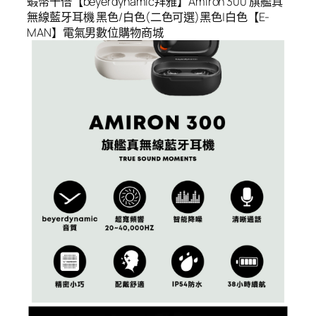
蝦幣十倍【beyerdynamic拜雅】Amiron 300 旗艦真
無線藍牙耳機 黑色/白色(二色可選)黑色|白色【E-
MAN】電氣男數位購物商城