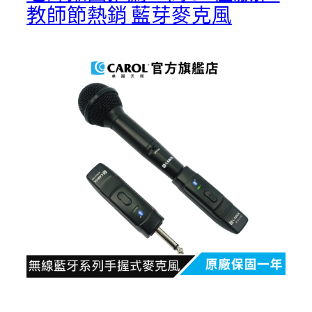
教師節熱銷 藍芽麥克風