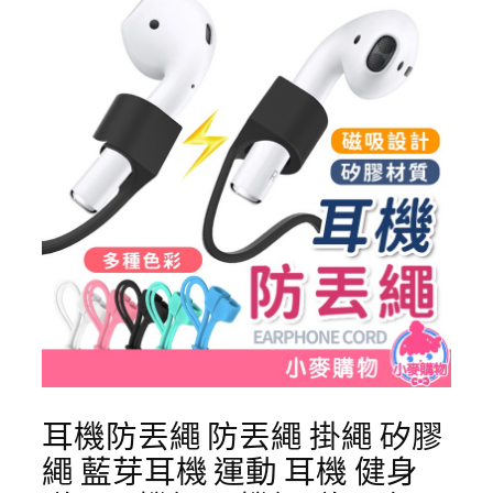
耳機防丟繩 防丟繩 掛繩 矽膠
繩 藍芽耳機 運動 耳機 健身