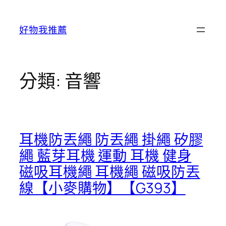
跳
至
好物我推薦
主
要
內
容
分類:
音響
耳機防丟繩 防丟繩 掛繩 矽膠
繩 藍芽耳機 運動 耳機 健身
磁吸耳機繩 耳機繩 磁吸防丟
線【小麥購物】【G393】