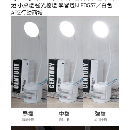
燈 小桌燈 強光檯燈 學習燈NLED537／白色
ARZ行動商城