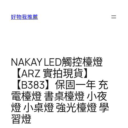
跳
至
好物我推薦
主
要
內
容
NAKAY LED觸控檯燈
【ARZ 實拍現貨】
【B383】保固一年 充
電檯燈 書桌檯燈 小夜
燈 小桌燈 強光檯燈 學
習燈