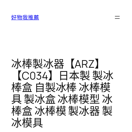
跳
至
好物我推薦
主
要
內
容
冰棒製冰器【ARZ】
【C034】日本製 製冰
棒盒 自製冰棒 冰棒模
具 製冰盒 冰棒模型 冰
棒盒 冰棒模 製冰器 製
冰模具