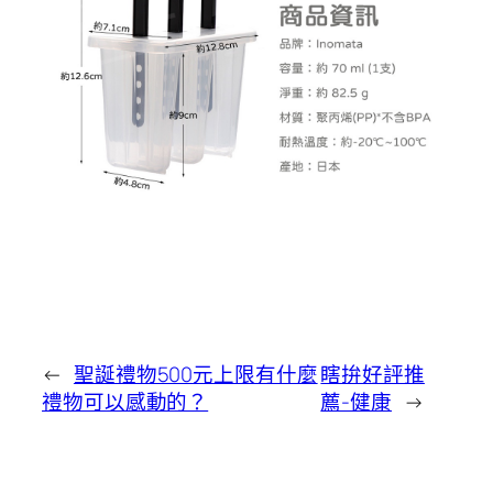
←
聖誕禮物500元上限有什麼
瞎拚好評推
禮物可以感動的？
薦-健康
→