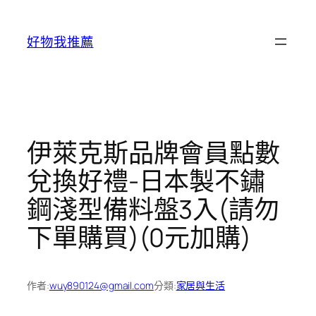
跳
至
好物我推薦
主
要
內
容
伊萊克斯品牌會員點數
兌換好禮-日本製不鏽
鋼淺型備料盤3入(請勿
下單購買)(0元加購)
作者:
wuy890124@gmail.com
分類:
家居與生活