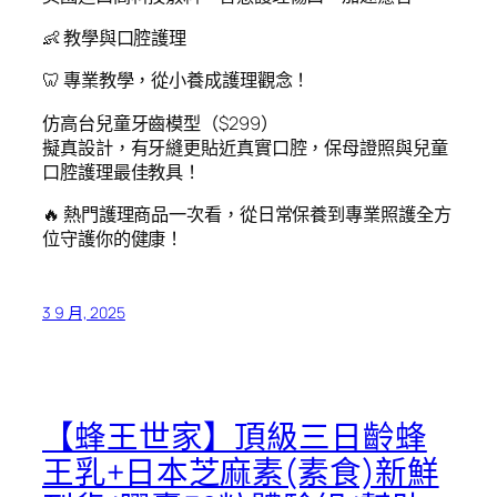
👶 教學與口腔護理
🦷 專業教學，從小養成護理觀念！
仿高台兒童牙齒模型（$299）
擬真設計，有牙縫更貼近真實口腔，保母證照與兒童
口腔護理最佳教具！
🔥 熱門護理商品一次看，從日常保養到專業照護全方
位守護你的健康！
3 9 月, 2025
【蜂王世家】頂級三日齡蜂
王乳+日本芝麻素(素食)新鮮