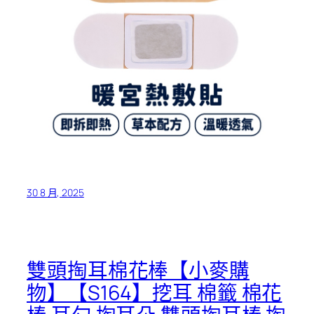
30 8 月, 2025
雙頭掏耳棉花棒【小麥購
物】【S164】挖耳 棉籤 棉花