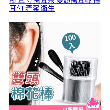
棒 耳勺 掏耳朵 雙頭掏耳棒 掏
耳勺 清潔 衛生