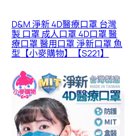
D&M 淨新 4D醫療口罩 台灣
製 口罩 成人口罩 4D口罩 醫
療口罩 醫用口罩 淨新口罩 魚
型【小麥購物】【S221】