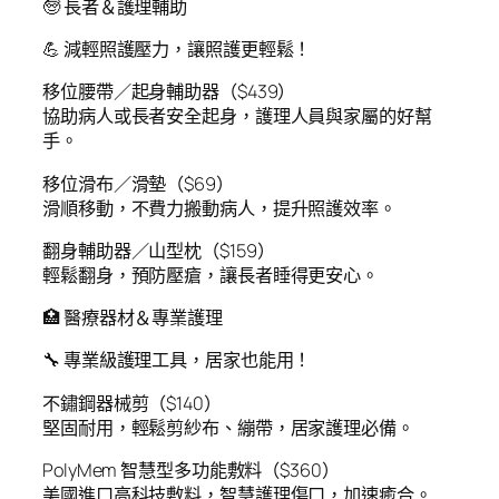
🧓 長者＆護理輔助
💪 減輕照護壓力，讓照護更輕鬆！
移位腰帶／起身輔助器（$439）
協助病人或長者安全起身，護理人員與家屬的好幫
手。
移位滑布／滑墊（$69）
滑順移動，不費力搬動病人，提升照護效率。
翻身輔助器／山型枕（$159）
輕鬆翻身，預防壓瘡，讓長者睡得更安心。
🏥 醫療器材＆專業護理
🔧 專業級護理工具，居家也能用！
不鏽鋼器械剪（$140）
堅固耐用，輕鬆剪紗布、繃帶，居家護理必備。
PolyMem 智慧型多功能敷料（$360）
美國進口高科技敷料，智慧護理傷口，加速癒合。