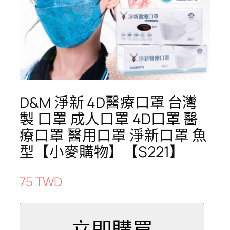
D&M 淨新 4D醫療口罩 台灣
製 口罩 成人口罩 4D口罩 醫
療口罩 醫用口罩 淨新口罩 魚
型【小麥購物】【S221】
75 TWD