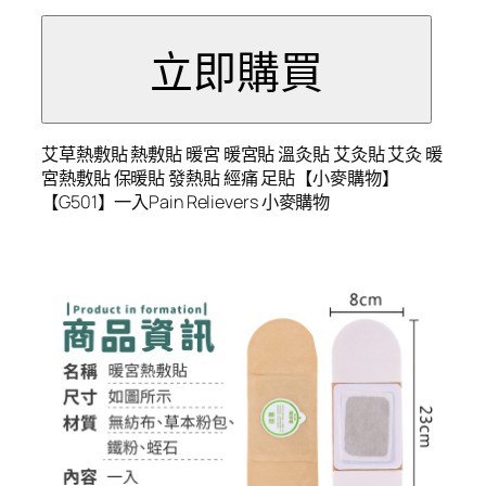
艾草熱敷貼 熱敷貼 暖宮 暖宮貼 溫灸貼 艾灸貼 艾灸 暖
宮熱敷貼 保暖貼 發熱貼 經痛 足貼【小麥購物】
【G501】一入Pain Relievers 小麥購物