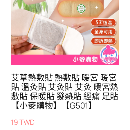
艾草熱敷貼 熱敷貼 暖宮 暖宮
貼 溫灸貼 艾灸貼 艾灸 暖宮熱
敷貼 保暖貼 發熱貼 經痛 足貼
【小麥購物】【G501】
19 TWD