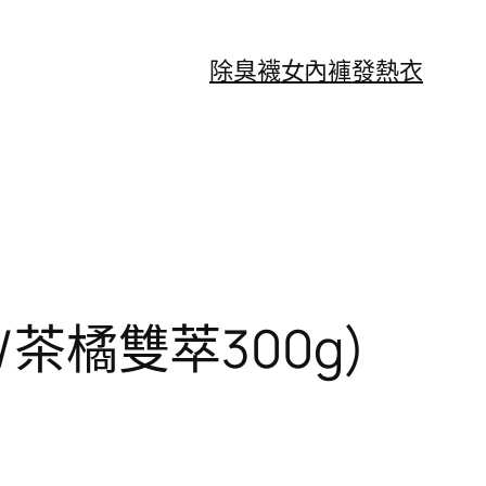
除臭襪
女內褲
發熱衣
/茶橘雙萃300g)