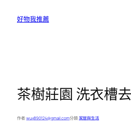
跳
至
好物我推薦
主
要
內
容
茶樹莊園 洗衣槽去汙
作者:
wuy890124@gmail.com
分類:
家居與生活