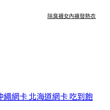
除臭襪
女內褲
發熱衣
沖繩網卡 北海道網卡 吃到飽