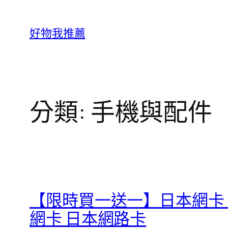
跳
至
好物我推薦
主
要
內
容
分類:
手機與配件
【限時買一送一】日本網卡 
網卡 日本網路卡