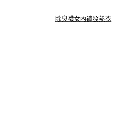
除臭襪
女內褲
發熱衣