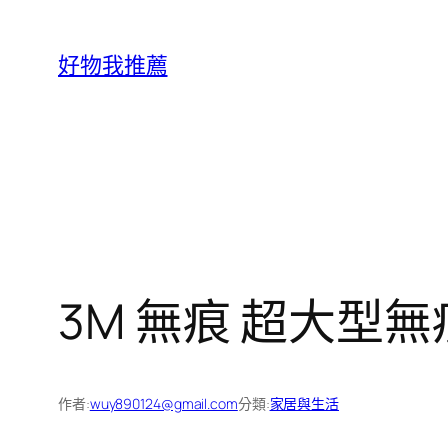
跳
至
好物我推薦
主
要
內
容
3M 無痕 超大型無
作者:
wuy890124@gmail.com
分類:
家居與生活