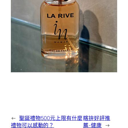
←
聖誕禮物500元上限有什麼
瞎拚好評推
禮物可以感動的？
薦-健康
→