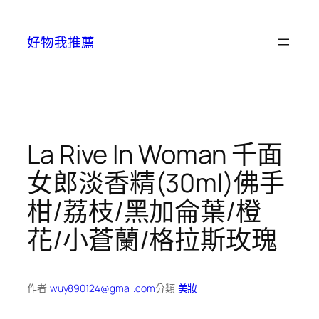
跳
至
好物我推薦
主
要
內
容
La Rive In Woman 千面
女郎淡香精(30ml)佛手
柑/荔枝/黑加侖葉/橙
花/小蒼蘭/格拉斯玫瑰
作者:
wuy890124@gmail.com
分類:
美妝