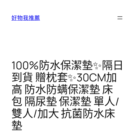
跳
至
好物我推薦
主
要
內
容
100%防水保潔墊✨隔日
到貨 贈枕套✨30CM加
高 防水防螨保潔墊 床
包 隔尿墊 保潔墊 單人/
雙人/加大 抗菌防水床
墊