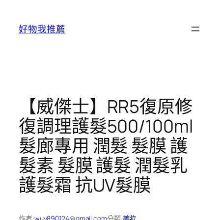
跳
至
好物我推薦
主
要
內
容
【威傑士】RR5復原修
復調理護髮500/100ml
髮廊專用 潤髮 髮膜 護
髮素 髮膜 護髮 潤髮乳
護髮霜 抗UV髮膜
作者:
wuy890124@gmail.com
分類:
美妝