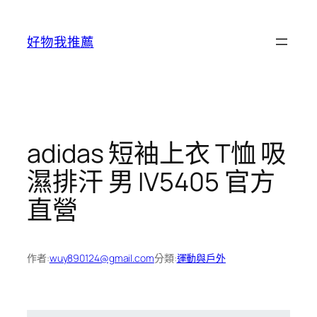
跳
至
好物我推薦
主
要
內
容
adidas 短袖上衣 T恤 吸
濕排汗 男 IV5405 官方
直營
作者:
wuy890124@gmail.com
分類:
運動與戶外