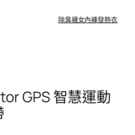
除臭襪
女內褲
發熱衣
tor GPS 智慧運動
帶