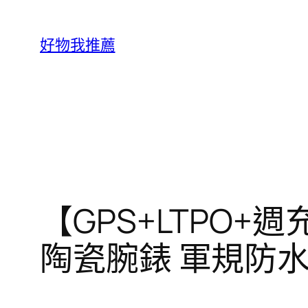
跳
至
好物我推薦
主
要
內
容
【GPS+LTPO+週充
陶瓷腕錶 軍規防水