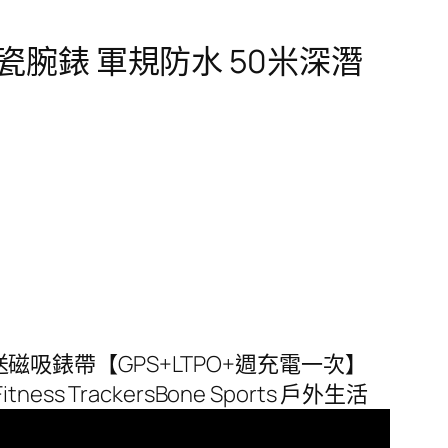
運動陶瓷腕錶 軍規防水 50米深潛
深潛 送磁吸錶帶【GPS+LTPO+週充電一次】
ess TrackersBone Sports 戶外生活