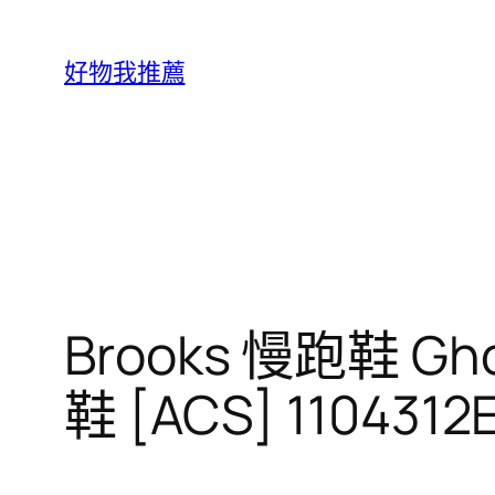
跳
至
好物我推薦
主
要
內
容
Brooks 慢跑鞋 G
鞋 [ACS] 1104312