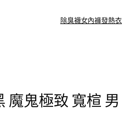
除臭襪
女內褲
發熱衣
震 黑 魔鬼極致 寬楦 男