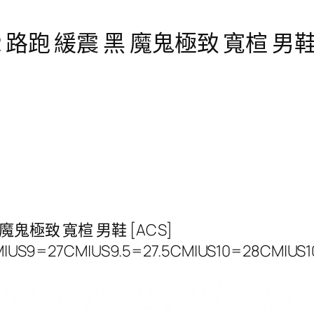
 2 路跑 緩震 黑 魔鬼極致 寬楦 男鞋 [
 黑 魔鬼極致 寬楦 男鞋 [ACS]
M|US9=27CM|US9.5=27.5CM|US10=28CM|US1