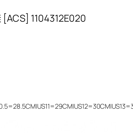
ACS] 1104312E020
0.5=28.5CM|US11=29CM|US12=30CM|US13=