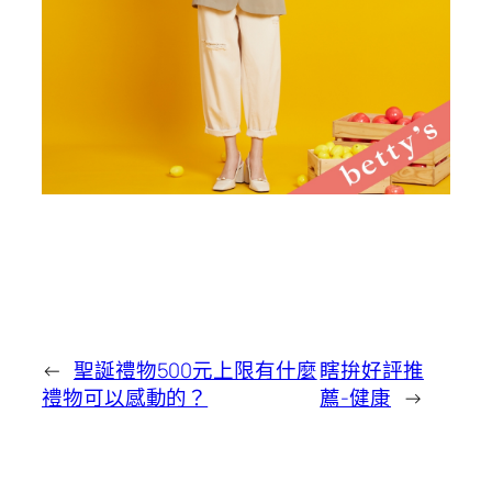
←
聖誕禮物500元上限有什麼
瞎拚好評推
禮物可以感動的？
薦-健康
→