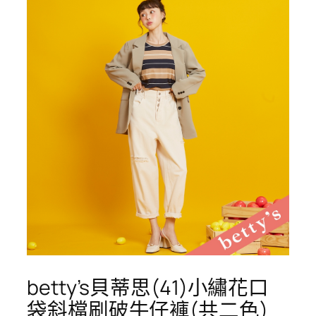
betty’s貝蒂思(41)小繡花口
袋斜檔刷破牛仔褲(共二色)