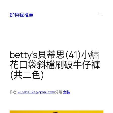
跳
至
好物我推薦
主
要
內
容
betty’s貝蒂思(41)小繡
花口袋斜檔刷破牛仔褲
(共二色)
作者:
wuy890124@gmail.com
分類:
女裝