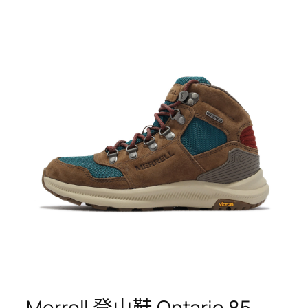
Merrell 登山鞋 Ontario 85