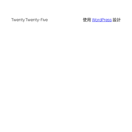
Twenty Twenty-Five
使用
WordPress
設計