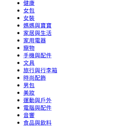
健康
女包
女裝
媽媽與寶寶
家居與生活
家用電器
寵物
手機與配件
文具
旅行與行李箱
時尚配飾
男包
美妝
運動與戶外
電腦與配件
音響
食品與飲料