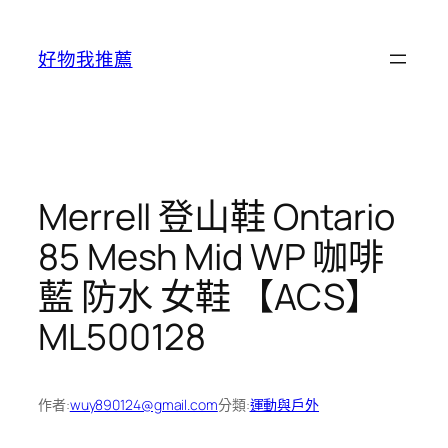
跳
至
好物我推薦
主
要
內
容
Merrell 登山鞋 Ontario
85 Mesh Mid WP 咖啡
藍 防水 女鞋 【ACS】
ML500128
作者:
wuy890124@gmail.com
分類:
運動與戶外