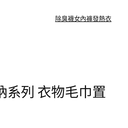
除臭襪
女內褲
發熱衣
鋼收納系列 衣物毛巾置