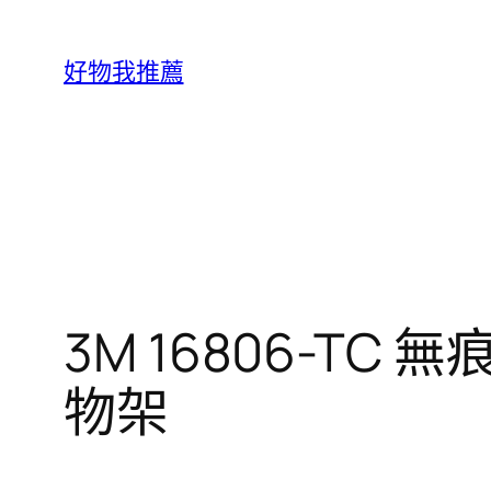
跳
至
好物我推薦
主
要
內
容
3M 16806-T
物架