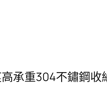
C 無痕高承重304不鏽