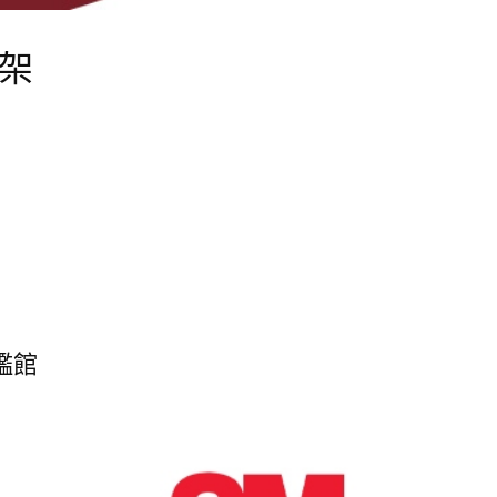
物架
旗艦館