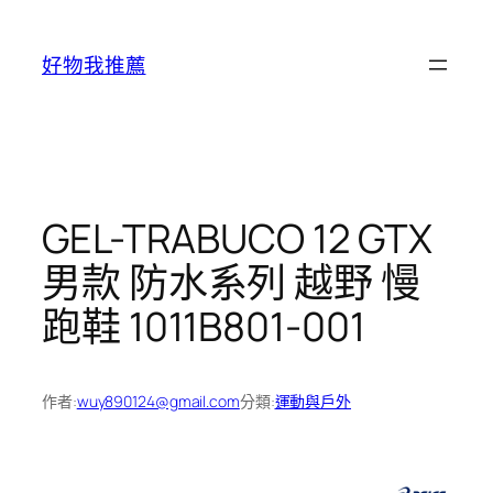
跳
至
好物我推薦
主
要
內
容
GEL-TRABUCO 12 GTX
男款 防水系列 越野 慢
跑鞋 1011B801-001
作者:
wuy890124@gmail.com
分類:
運動與戶外