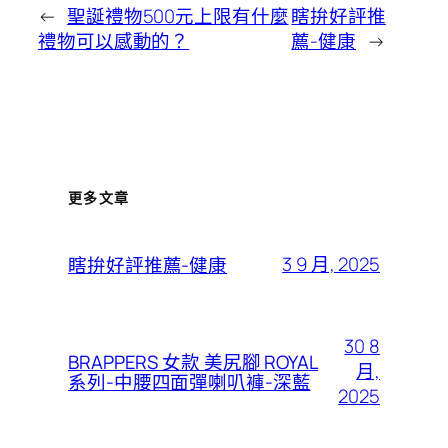
←
聖誕禮物500元上限有什麼
瞎拚好評推
禮物可以感動的？
薦-健康
→
更多文章
3 9 月, 2025
瞎拚好評推薦-健康
30 8
BRAPPERS 女款 美尻腳 ROYAL
月,
系列-中腰四面彈喇叭褲-深藍
2025