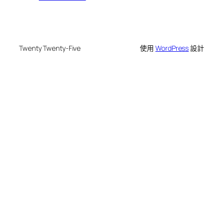
Twenty Twenty-Five
使用
WordPress
設計