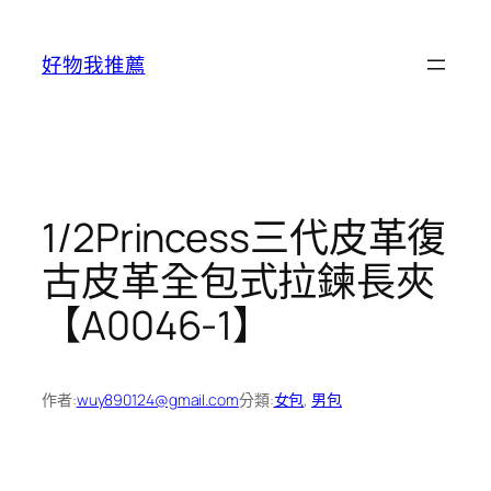
跳
至
好物我推薦
主
要
內
容
1/2Princess三代皮革復
古皮革全包式拉鍊長夾
【A0046-1】
作者:
wuy890124@gmail.com
分類:
女包
, 
男包