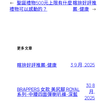
←
聖誕禮物500元上限有什麼
瞎拚好評推
禮物可以感動的？
薦-健康
→
更多文章
3 9 月, 2025
瞎拚好評推薦-健康
30 8
BRAPPERS 女款 美尻腳 ROYAL
月,
系列-中腰四面彈喇叭褲-深藍
2025