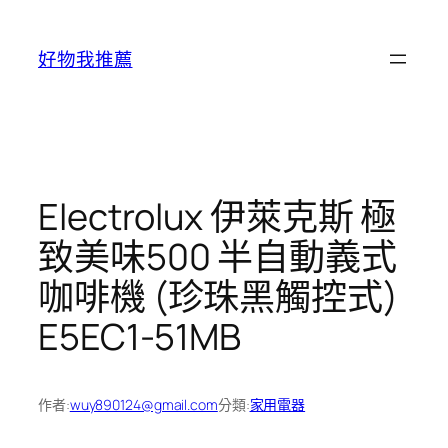
跳
至
好物我推薦
主
要
內
容
Electrolux 伊萊克斯 極
致美味500 半自動義式
咖啡機 (珍珠黑觸控式)
E5EC1-51MB
作者:
wuy890124@gmail.com
分類:
家用電器