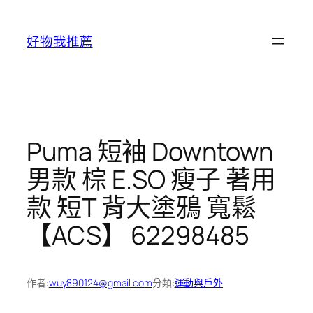
跳
至
好物我推薦
主
要
內
容
Puma 短袖 Downtown
男款 棕 E.SO 瘦子 著用
款 短T 背大塗鴉 寬鬆
【ACS】 62298485
作者:
wuy890124@gmail.com
分類:
運動與戶外