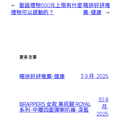
←
聖誕禮物500元上限有什麼
瞎拚好評推
禮物可以感動的？
薦-健康
→
更多文章
3 9 月, 2025
瞎拚好評推薦-健康
30 8
BRAPPERS 女款 美尻腳 ROYAL
月,
系列-中腰四面彈喇叭褲-深藍
2025