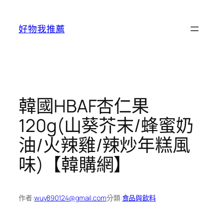
跳
至
好物我推薦
主
要
內
容
韓國HBAF杏仁果
120g(山葵芥末/蜂蜜奶
油/火辣雞/辣炒年糕風
味)【韓購網】
作者:
wuy890124@gmail.com
分類:
食品與飲料