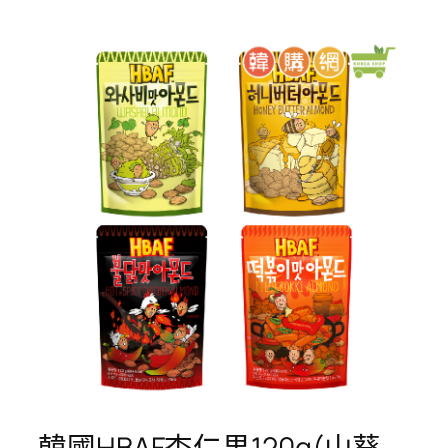
韓國HBAF杏仁果120g(山葵