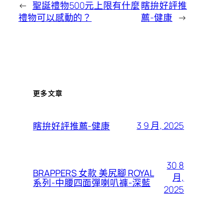
←
聖誕禮物500元上限有什麼
瞎拚好評推
禮物可以感動的？
薦-健康
→
更多文章
3 9 月, 2025
瞎拚好評推薦-健康
30 8
BRAPPERS 女款 美尻腳 ROYAL
月,
系列-中腰四面彈喇叭褲-深藍
2025