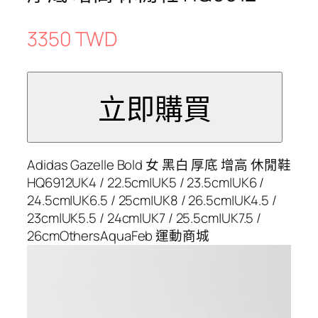
3350 TWD
Adidas Gazelle Bold 女 黑白 厚底 增高 休閒鞋
HQ6912UK4 / 22.5cm|UK5 / 23.5cm|UK6 /
24.5cm|UK6.5 / 25cm|UK8 / 26.5cm|UK4.5 /
23cm|UK5.5 / 24cm|UK7 / 25.5cm|UK7.5 /
26cmOthersAquaFeb 運動商城