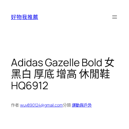
跳
至
好物我推薦
主
要
內
容
Adidas Gazelle Bold 女
黑白 厚底 增高 休閒鞋
HQ6912
作者:
wuy890124@gmail.com
分類:
運動與戶外