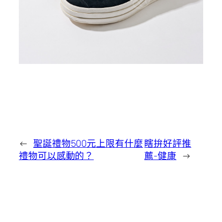
←
聖誕禮物500元上限有什麼
瞎拚好評推
禮物可以感動的？
薦-健康
→