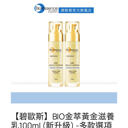
【碧歐斯】BIO金萃黃金滋養
乳100ml (新升級) -多款選項