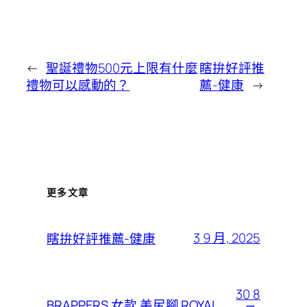
←
聖誕禮物500元上限有什麼
瞎拚好評推
禮物可以感動的？
薦-健康
→
更多文章
3 9 月, 2025
瞎拚好評推薦-健康
30 8
BRAPPERS 女款 美尻腳 ROYAL