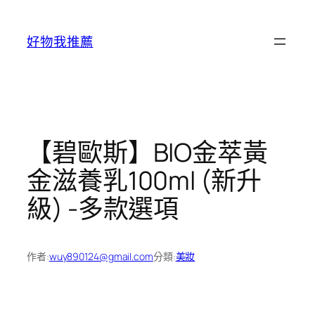
跳
至
好物我推薦
主
要
內
容
【碧歐斯】BIO金萃黃
金滋養乳100ml (新升
級) -多款選項
作者:
wuy890124@gmail.com
分類:
美妝