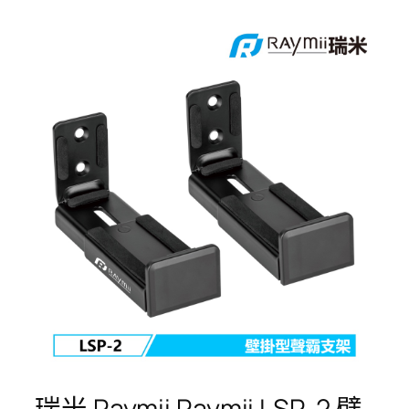
瑞米 Raymii Raymii LSP-2 壁