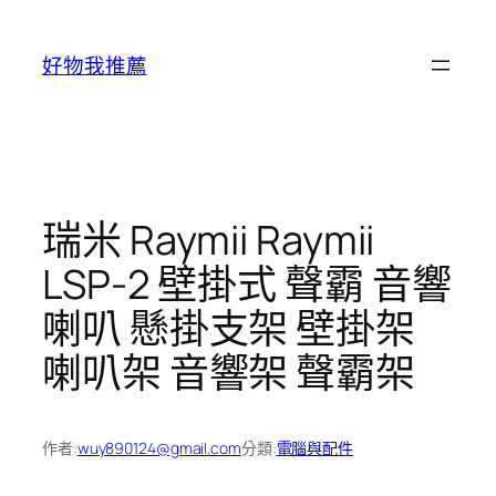
跳
至
好物我推薦
主
要
內
容
瑞米 Raymii Raymii
LSP-2 壁掛式 聲霸 音響
喇叭 懸掛支架 壁掛架
喇叭架 音響架 聲霸架
作者:
wuy890124@gmail.com
分類:
電腦與配件