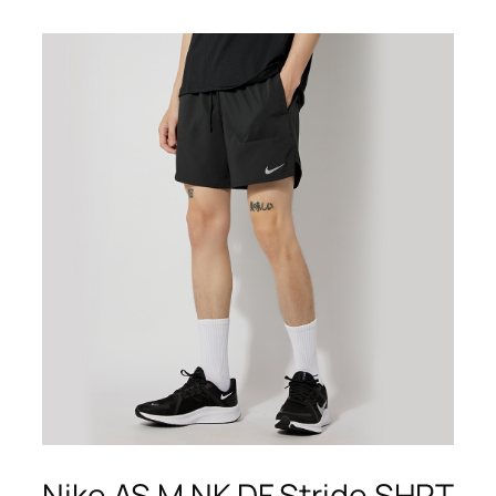
Nike AS M NK DF Stride SHRT