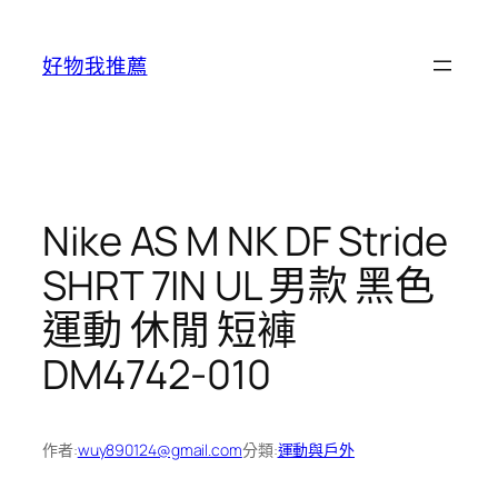
跳
至
好物我推薦
主
要
內
容
Nike AS M NK DF Stride
SHRT 7IN UL 男款 黑色
運動 休閒 短褲
DM4742-010
作者:
wuy890124@gmail.com
分類:
運動與戶外