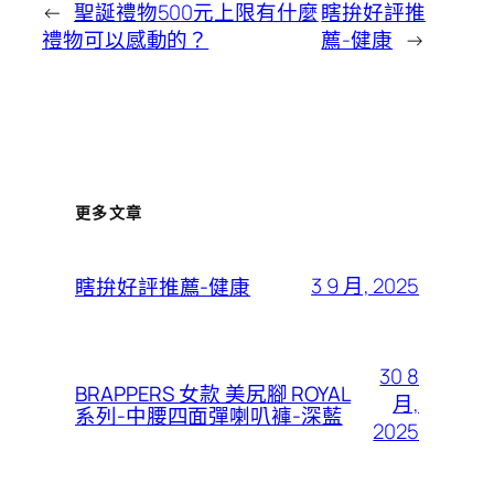
←
聖誕禮物500元上限有什麼
瞎拚好評推
禮物可以感動的？
薦-健康
→
更多文章
3 9 月, 2025
瞎拚好評推薦-健康
30 8
BRAPPERS 女款 美尻腳 ROYAL
月,
系列-中腰四面彈喇叭褲-深藍
2025