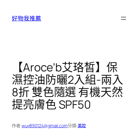
跳
至
好物我推薦
主
要
內
容
【Aroce’b艾珞皙】保
濕控油防曬2入組-兩入
8折 雙色隨選 有機天然
提亮膚色 SPF50
作者:
wuy890124@gmail.com
分類:
美妝