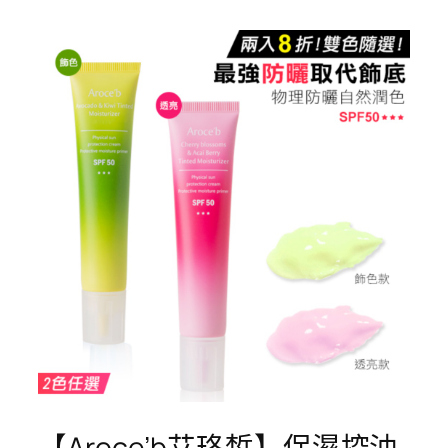
【Aroce’b艾珞皙】保濕控油