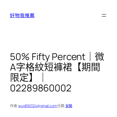
跳
至
好物我推薦
主
要
內
容
50% Fifty Percent｜微
A字格紋短褲裙【期間
限定】｜
02289860002
作者:
wuy890124@gmail.com
分類:
女裝