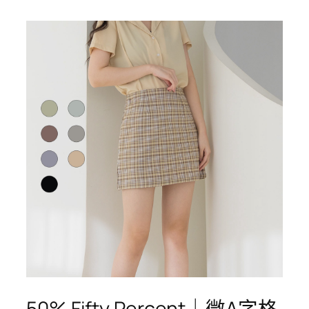
50% Fifty Percent｜微A字格