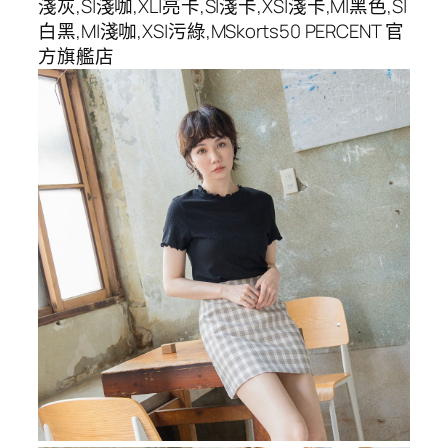
淺灰,S|淺咖,XL|亮卡,S|淺卡,XS|淺卡,M|黑色,S|
白黑,M|淺咖,XS|污綠,MSkorts50 PERCENT 官
方旗艦店