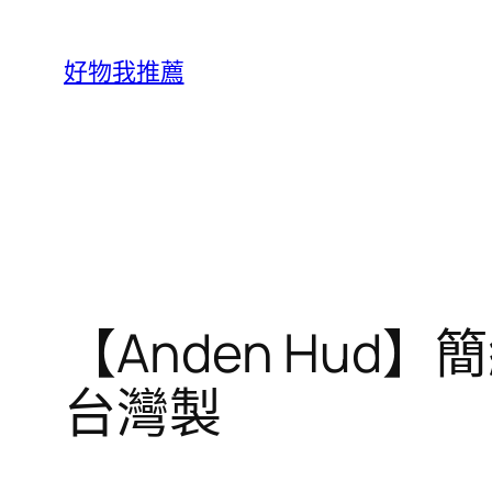
跳
至
好物我推薦
主
要
內
容
【Anden Hu
台灣製