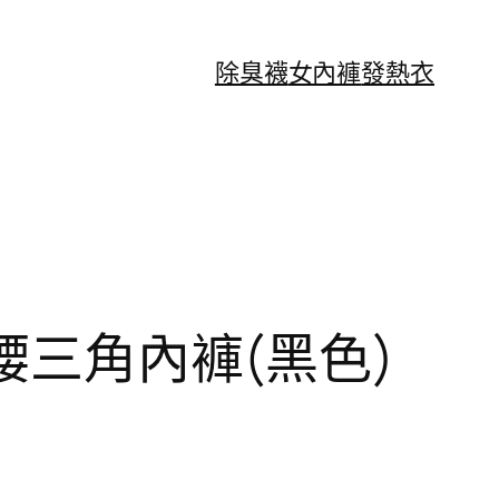
除臭襪
女內褲
發熱衣
腰三角內褲(黑色)