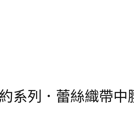
d】簡約系列．蕾絲織帶中