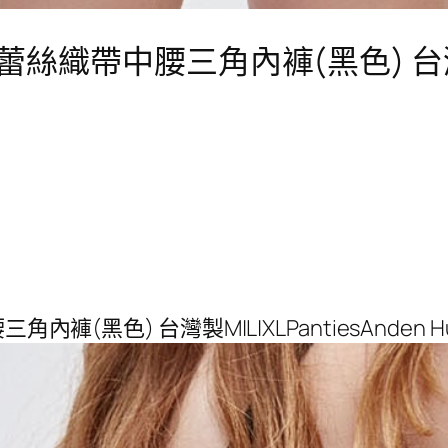
列．蕾絲織帶中腰三角內褲(黑色) 
內褲(黑色) 台灣製M|L|XLPantiesAnden