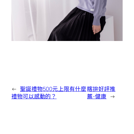
←
聖誕禮物500元上限有什麼
瞎拚好評推
禮物可以感動的？
薦-健康
→