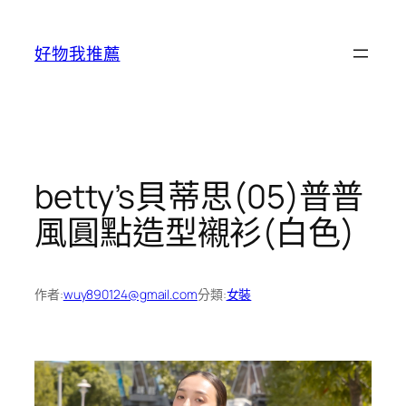
跳
至
好物我推薦
主
要
內
容
betty’s貝蒂思(05)普普
風圓點造型襯衫(白色)
作者:
wuy890124@gmail.com
分類:
女裝