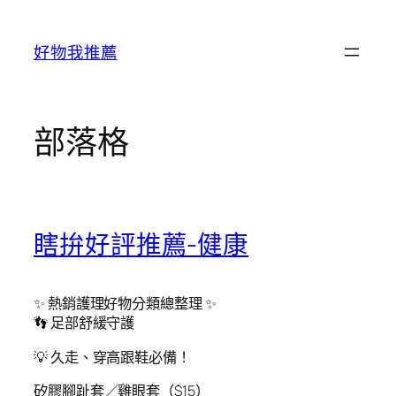
跳
至
好物我推薦
主
要
內
容
部落格
瞎拚好評推薦-健康
✨ 熱銷護理好物分類總整理 ✨
👣 足部舒緩守護
💡 久走、穿高跟鞋必備！
矽膠腳趾套／雞眼套（$15）