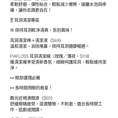
柔軟舒適、彈性貼合，輕鬆減少摩擦，遠離水泡與疼
痛，讓你走路更自在！
👂 耳洞清潔專區
🌸 保持耳洞乾淨清爽，告別異味！
耳洞清潔棒＋清潔液（$49）
溫和清潔、去除堵塞，保持耳洞健康暢通。
PIAFLOSS 耳洞清潔線（玫瑰／薄荷，$119）
邊清潔邊享受清新香氛，細緻呵護耳洞，輕鬆維持潔
淨。
👀 眼部護理必備
👀 長時間用眼的救星！
散光近視滴眼液（$50）
舒緩眼睛疲勞，滋潤雙眼，不刺激，適合長時間工
作、追劇或閱讀。