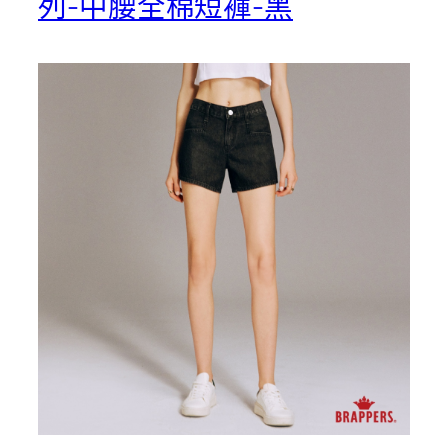
列-中腰全棉短褲-黑