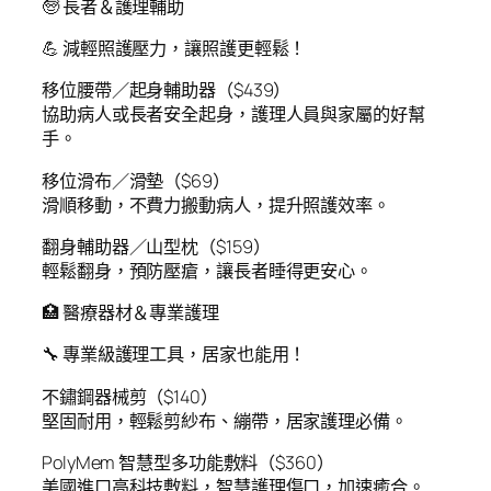
🧓 長者＆護理輔助
💪 減輕照護壓力，讓照護更輕鬆！
移位腰帶／起身輔助器（$439）
協助病人或長者安全起身，護理人員與家屬的好幫
手。
移位滑布／滑墊（$69）
滑順移動，不費力搬動病人，提升照護效率。
翻身輔助器／山型枕（$159）
輕鬆翻身，預防壓瘡，讓長者睡得更安心。
🏥 醫療器材＆專業護理
🔧 專業級護理工具，居家也能用！
不鏽鋼器械剪（$140）
堅固耐用，輕鬆剪紗布、繃帶，居家護理必備。
PolyMem 智慧型多功能敷料（$360）
美國進口高科技敷料，智慧護理傷口，加速癒合。