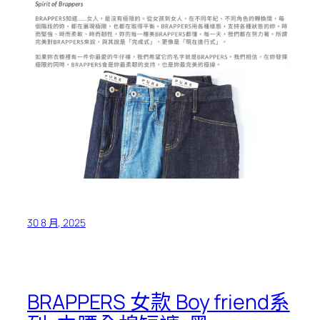
30 8 月, 2025
BRAPPERS 女款 Boy friend系