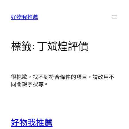
跳
至
好物我推薦
主
要
內
容
標籤:
丁斌煌評價
很抱歉，找不到符合條件的項目，請改用不
同關鍵字搜尋。
好物我推薦